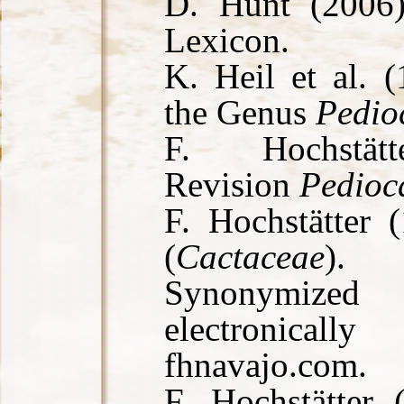
D. Hunt (2006
Lexicon.
K. Heil et al. 
the Genus
Pedio
F. Hochstätt
Revision
Pedioc
F. Hochstätter 
(
Cactaceae
).
Synonymiz
electronical
fhnavajo.com.
F. Hochstätter