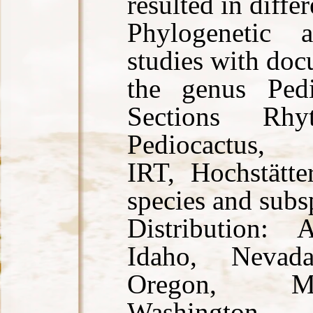
resulted in differ
Phylogenetic 
studies with doc
the genus Ped
Sections Rhy
Pediocactus, 
IRT, Hochstätte
species and subs
Distribution: 
Idaho, Neva
Oregon, Mo
Washington