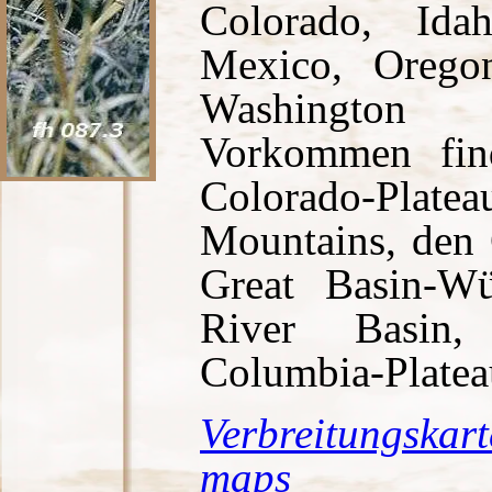
Colorado, Id
Mexico, Orego
Washington
Vorkommen fin
Colorado-Plat
Mountains, den G
Great Basin-W
River Basin
Columbia-Platea
Verbreitungskart
maps