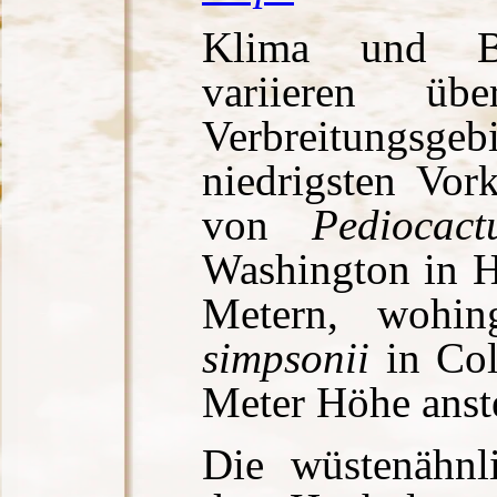
Klima und Bod
variieren ü
Verbreitungsgeb
niedrigsten Vo
von
Pediocact
Washington in 
Metern, wohi
simpsonii
in Col
Meter Höhe anste
Die wüstenähnl