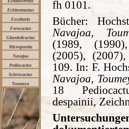
Echinocereus
fh 0101.
Echinomastus
Bücher: Hochst
Escobaria
Ferocactus
Navajoa, Toum
Glandulicactus
(1989, (1990)
Micropuntia
(2005), (2007),
Navajoa
109. In: F. Hoch
Pediocactus
Sclerocactus
Navajoa, Toum
Toumeya
18 Pediocac
despainii, Zeich
Untersuc