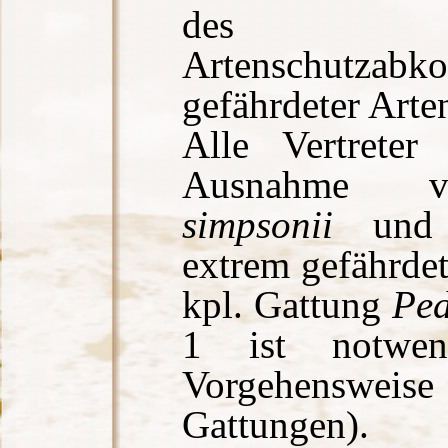
des Was
Artenschutzabk
gefährdeter Art
Alle Vertreter
Ausnahme
simpsonii
und U
extrem gefährde
kpl. Gattung
Ped
1 ist notwen
Vorgehensweise 
Gattungen).