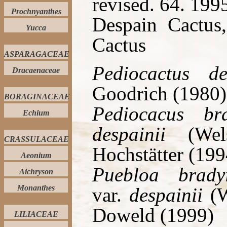
revised. 64. 199
Prochnyanthes
Despain Cactus
Yucca
Cactus
ASPARAGACEAE
Pediocactus de
Dracaenaceae
Goodrich (1980)
BORAGINACEAE
Pediocacus br
Echium
despainii
(Wels
CRASSULACEAE
Hochstätter (199
Aeonium
Puebloa brady
Aichryson
Monanthes
var.
despainii
(W
Doweld (1999)
LILIACEAE