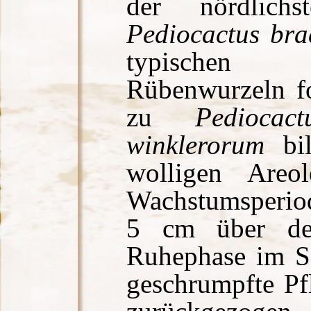
der nördlichs
Pediocactus bra
typischen
Rübenwurzeln f
zu
Pediocac
winklerorum
bil
wolligen Areo
Wachstumsperiod
5 cm über de
Ruhephase im S
geschrumpfte Pf