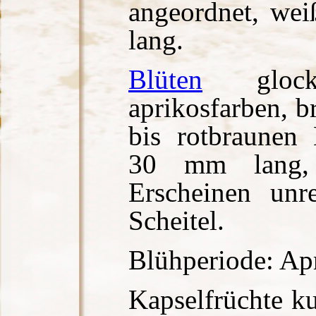
angeordnet, wei
lang.
Blüten
glocke
aprikosfarben, br
bis rotbraunen M
30 mm lang, 
Erscheinen un
Scheitel.
Blühperiode: Apr
Kapselfrüchte ku