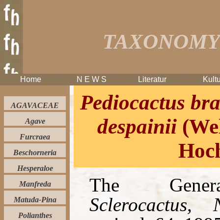
TAXONOMY 
Home
N E W S
Literatur
Kultu
Pediocactus bra
AGAVACEAE
despainii
(Wel
Agave
Furcraea
Hoch
Beschorneria
Hesperaloe
The Gen
Manfreda
Sclerocactus,
Matuda-Pina
Polianthes