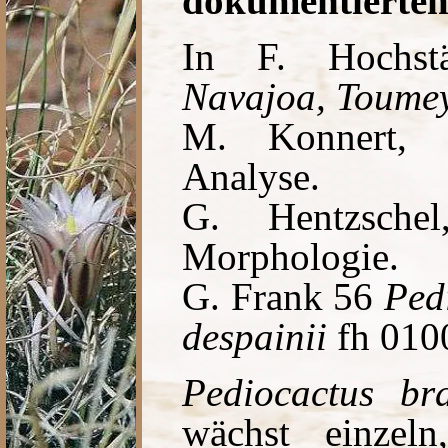
dokumentiertem
In F. Hochst
Navajoa, Toume
M. Konnert, 
Analyse.
G. Hentzsche
Morphologie.
G. Frank 56
Ped
despainii
fh 010
Pediocactus bra
wächst einzeln