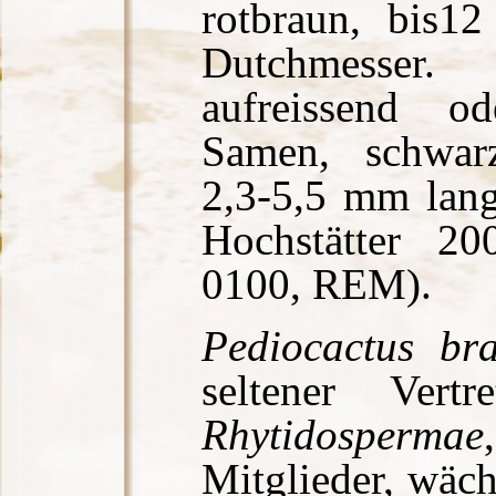
rotbraun, bis
Dutchmesser
aufreissend o
Samen, schwarz,
2,3-5,5 mm lang
Hochstätter 2
0100, REM).
Pediocactus bra
seltener Vert
Rhytidospermae
Mitglieder, wäch