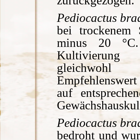
zurückgezogen.
Pediocactus brad
bei trockenem S
minus 20 °C.
Kultivierung
gleichwo
Empfehlenswert
auf entspreche
Gewächshauskult
Pediocactus brad
bedroht und wur