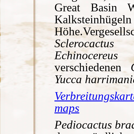
Great Basin W
Kalksteinhüge
Höhe.Verges
Sclerocactu
Echinocereus 
verschiedenen
Yucca harrimani
Verbreitungskart
maps
Pediocactus brad