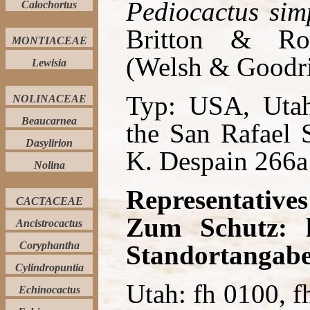
Pediocactus sim
Calochortus
Britton & R
MONTIACEAE
(Welsh & Goodri
Lewisia
Typ: USA, Utah
NOLINACEAE
Beaucarnea
the San Rafael 
Dasylirion
K. Despain 266a
Nolina
Representatives
CACTACEAE
Zum Schutz: ke
Ancistrocactus
Coryphantha
Standortangabe
Cylindropuntia
Utah: fh 0100, f
Echinocactus