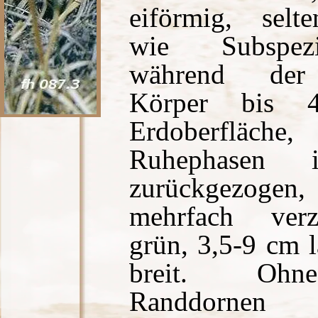
eiförmig, selt
wie Subspez
während der
Körper bis 
Erdoberfläc
Ruhephasen
zurückgezoge
mehrfach verz
grün, 3,5-9 cm 
breit. Ohne
Randdornen 