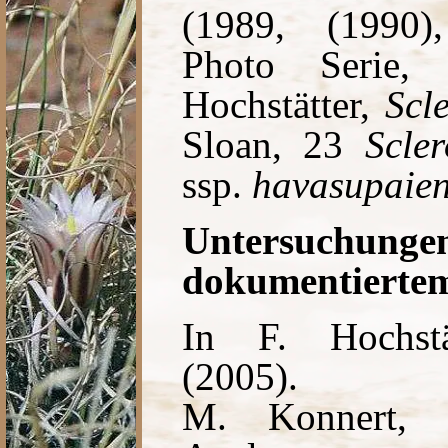
(1989, (1990)
Photo Serie,
Hochstätter,
Scl
Sloan, 23
Scler
ssp.
havasupaien
Untersuc
dokumentiertem
In F. Hochst
(2005).
M. Konnert, 