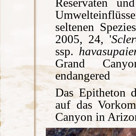
Reservaten un
Umwelteinflüsse
seltenen Spezies
2005, 24, '
Scle
ssp.
havasupaie
Grand Canyo
endangered
Das Epitheton d
auf das Vorko
Canyon in Arizo