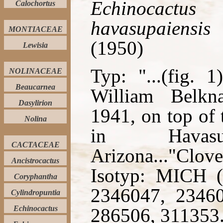
Echinocactus p
Calochortus
havasupaiensis
(
MONTIACEAE
(1950)
Lewisia
Typ: "...(fig. 
NOLINACEAE
Beaucarnea
William Belkna
Dasylirion
1941, on top of 
Nolina
in Havasu
CACTACEAE
Arizona..."C
Ancistrocactus
Isotyp: MICH 
Coryphantha
2346047, 2346
Cylindropuntia
Echinocactus
286506, 311353