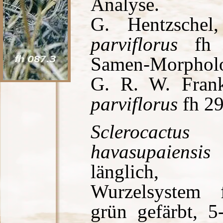
Analyse.
G. Hentzsche
parviflorus
fh 2
Samen-Morpholo
G. R. W. Fran
parviflorus
fh 2
Sclerocactus 
havasupaiensis
w
länglich, 
Wurzelsystem f
grün gefärbt, 