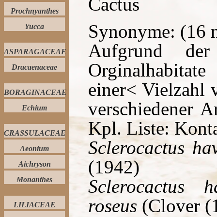
Cactus
Prochnyanthes
Synonyme: (16 n
Yucca
Aufgrund der
ASPARAGACEAE
Orginalhabitat
Dracaenaceae
einer< Vielzahl
BORAGINACEAE
verschiedener Ar
Echium
Kpl. Liste: Konta
CRASSULACEAE
Sclerocactus ha
Aeonium
(1942)
Aichryson
Monanthes
Sclerocactus h
roseus
(Clover (
LILIACEAE