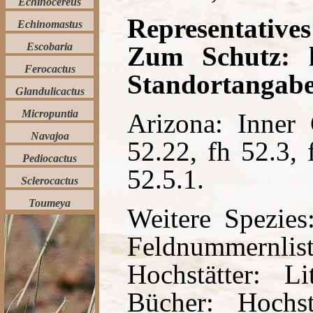
Echinocereus
Representatives
Echinomastus
Escobaria
Zum Schutz: ke
Ferocactus
Standortangabe
Glandulicactus
Micropuntia
Arizona: Inner
Navajoa
52.22, fh 52.3, 
Pediocactus
52.5.1.
Sclerocactus
Toumeya
Weitere Spezies:
Feldnummer
Hochstätter: Li
Bücher: Hochst