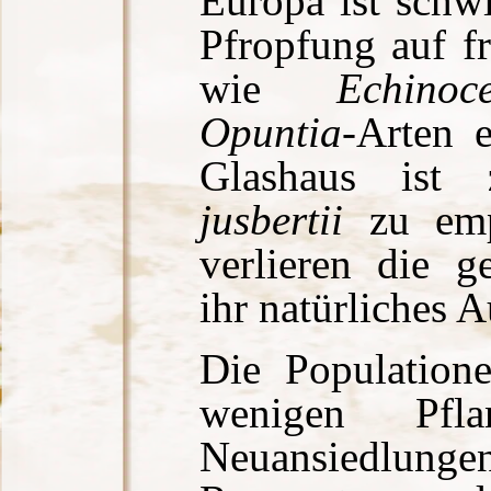
Europa ist schwi
Pfropfung auf fr
wie
Echinoc
Opuntia
-Arten e
Glashaus is
jusbertii
zu empf
verlieren die g
ihr natürliches 
Die Populatione
wenigen Pfla
Neuansiedlunge