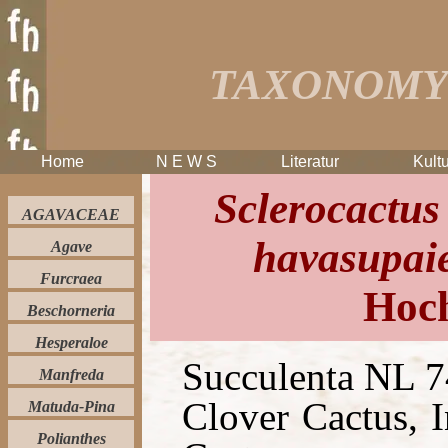
TAXONOMY 
Home
N E W S
Literatur
Kultu
Sclerocactus
AGAVACEAE
havasupai
Agave
Furcraea
Hoch
Beschorneria
Hesperaloe
Succulenta NL 74
Manfreda
Clover Cactus, 
Matuda-Pina
Polianthes