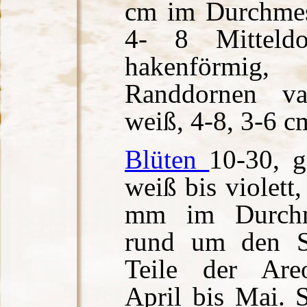
cm im Durchmes
4- 8 Mitteld
hakenförmig,
Randdornen var
weiß, 4-8, 3-6 c
Blüten
10-30, g
weiß bis violett
mm im Durchme
rund um den S
Teile der Areo
April bis Mai. 