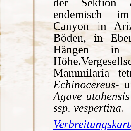
der Sektion
endemisch i
Canyon in Ari
Böden, in Eben
Hängen in
Höhe.Verges
Mammilaria tetr
Echinocereus
- 
Agave
utahensis
ssp. vespertina
.
Verbreitungskart