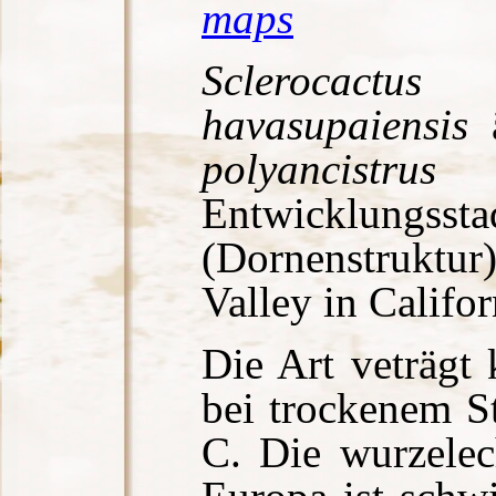
maps
Sclerocactus 
havasupaiensis
ä
polyancistrus
i
Entwicklungsst
(Dornenstruktur)
Valley in Califo
Die Art veträgt 
bei trockenem S
C. Die wurzelec